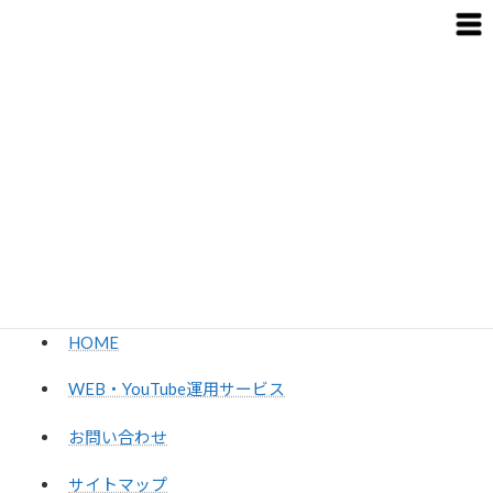
コ
ナ
ン
ビ
テ
ゲ
ン
ー
ツ
シ
サイトマップ
へ
ョ
ス
ン
キ
に
ッ
移
HOME
サイトマップ
プ
動
HOME
WEB・YouTube運用サービス
お問い合わせ
サイトマップ